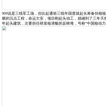
909说是三线军工场，但比起通俗三线年国度就起头筹备扶植
驱的沉点工程，命运欠安，项目刚起头动工，就碰到了三年天然
年起头建筑，次要担任研发核潜艇的反映堆，号称“中国核动力