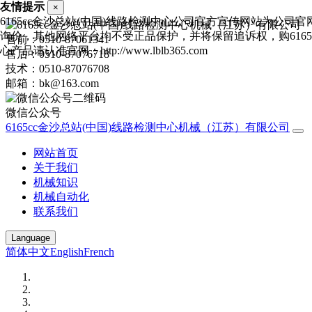
友情提示
×
6165cc金沙总站(中国)线路检测中心公司官方宣传网站为公司官
询价，其他网络平台均不受正品保护，并将保留追诉权，购6165c
售前：0510-87061341
心产品请认准官网：http://www.lblb365.com
售后：0510-87076718
技术：0510-87076708
邮箱：bk@163.com
微信公众号
6165cc金沙总站(中国)线路检测中心机械（江苏）有限公司
网站首页
关于我们
机械知识
机械自动化
联系我们
Language
简体中文
English
French