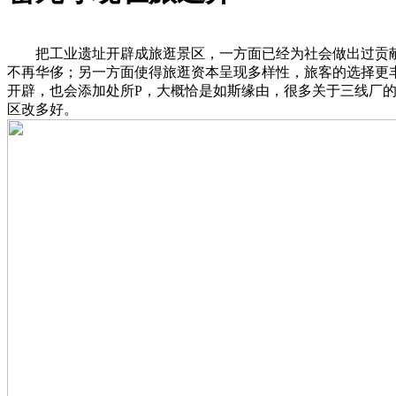
把工业遗址开辟成旅逛景区，一方面已经为社会做出过贡献
不再华侈；另一方面使得旅逛资本呈现多样性，旅客的选择更
开辟，也会添加处所P，大概恰是如斯缘由，很多关于三线厂
区改多好。