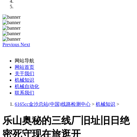
Previous
Next
网站导航
网站首页
关于我们
机械知识
机械自动化
联系我们
6165cc金沙总站(中国)线路检测中心
>
机械知识
>
乐山奥秘的三线厂旧址旧日绝
密死守现在旅逛开