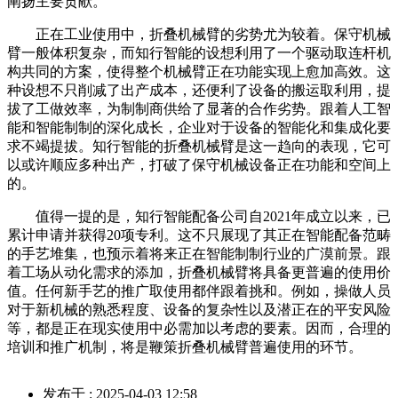
阐扬主要贡献。
正在工业使用中，折叠机械臂的劣势尤为较着。保守机械
臂一般体积复杂，而知行智能的设想利用了一个驱动取连杆机
构共同的方案，使得整个机械臂正在功能实现上愈加高效。这
种设想不只削减了出产成本，还便利了设备的搬运取利用，提
拔了工做效率，为制制商供给了显著的合作劣势。跟着人工智
能和智能制制的深化成长，企业对于设备的智能化和集成化要
求不竭提拔。知行智能的折叠机械臂是这一趋向的表现，它可
以或许顺应多种出产，打破了保守机械设备正在功能和空间上
的。
值得一提的是，知行智能配备公司自2021年成立以来，已
累计申请并获得20项专利。这不只展现了其正在智能配备范畴
的手艺堆集，也预示着将来正在智能制制行业的广漠前景。跟
着工场从动化需求的添加，折叠机械臂将具备更普遍的使用价
值。任何新手艺的推广取使用都伴跟着挑和。例如，操做人员
对于新机械的熟悉程度、设备的复杂性以及潜正在的平安风险
等，都是正在现实使用中必需加以考虑的要素。因而，合理的
培训和推广机制，将是鞭策折叠机械臂普遍使用的环节。
发布于 : 2025-04-03 12:58