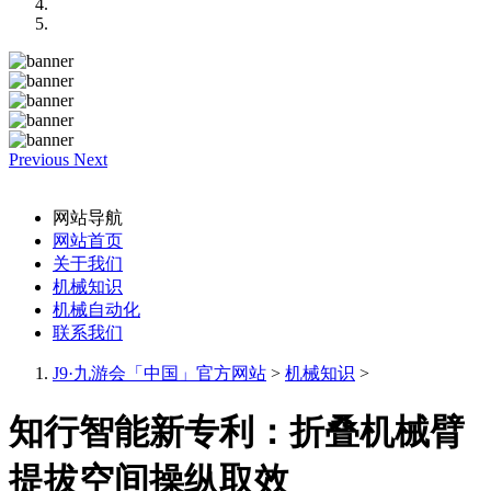
Previous
Next
网站导航
网站首页
关于我们
机械知识
机械自动化
联系我们
J9·九游会「中国」官方网站
>
机械知识
>
知行智能新专利：折叠机械臂
提拔空间操纵取效