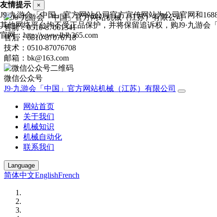
友情提示
×
J9·九游会「中国」官方网站公司官方宣传网站为公司官网和16
其他网络平台均不受正品保护，并将保留追诉权，购J9·九游会
售前：0510-87061341
官网：http://www.lblb365.com
售后：0510-87076718
技术：0510-87076708
邮箱：bk@163.com
微信公众号
J9·九游会「中国」官方网站机械（江苏）有限公司
网站首页
关于我们
机械知识
机械自动化
联系我们
Language
简体中文
English
French