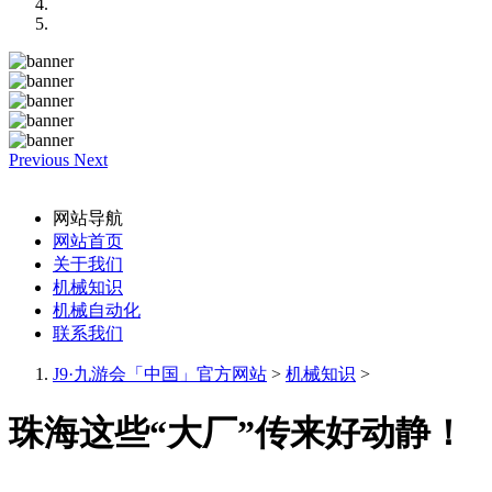
Previous
Next
网站导航
网站首页
关于我们
机械知识
机械自动化
联系我们
J9·九游会「中国」官方网站
>
机械知识
>
珠海这些“大厂”传来好动静！