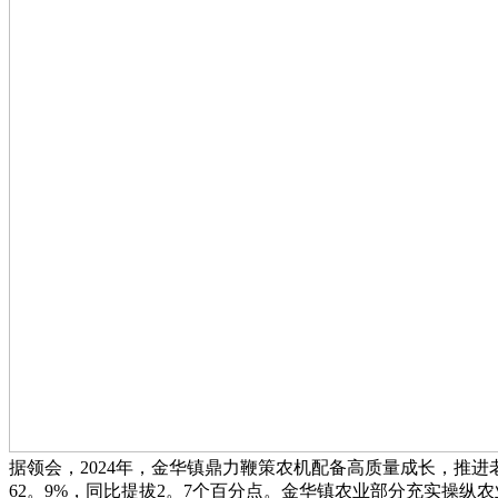
据领会，2024年，金华镇鼎力鞭策农机配备高质量成长，推
62。9%，同比提拔2。7个百分点。金华镇农业部分充实操纵