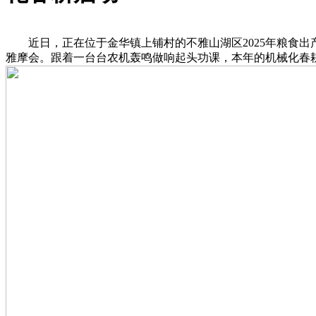
近日，正在位于金华镇上铺村的不雅山湖区2025年粮食出
雅摩会。跟着一台台农机轰鸣做响起头功课，本年的机械化春