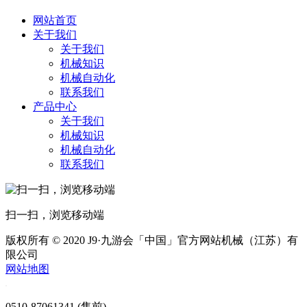
网站首页
关于我们
关于我们
机械知识
机械自动化
联系我们
产品中心
关于我们
机械知识
机械自动化
联系我们
扫一扫，浏览移动端
版权所有 © 2020 J9·九游会「中国」官方网站机械（江苏）有
限公司
网站地图
0510-87061341 (售前)