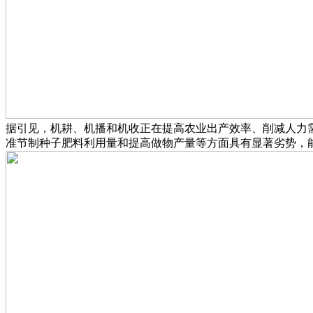
据引见，机耕、机播和机收正在提高农业出产效率、削减人力
准节制种子肥料利用量和提高做物产量等方面具有显著劣势，