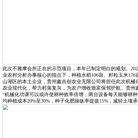
此次不雅摩会所正在的示范项目，本年已制定明白的规划。20
业农村分析办事核心的指点下，种植水稻106亩、籽粒玉米176
山湖区的本土企业，贵州鑫吉创农业无限公司将担任此次机械
农业现代化，帮力村落复兴，为农户增收致富保驾护航。贵州
“机械化功课可以或许使耕种效率倍增，两台设备每天能够耕种1
均种植成本20%至30%，种子化肥操纵率提拔15%，减轻土壤承