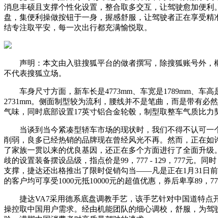
消息丰硕且支撑个性化设置，整合取多交互，让驾驶愈加便利
盘，集便利操做按钮于一身，握感舒服，让驾驶者正在享受精
结专注取平安，每一次出行都充满愉悦取。
声明：本文由入驻搜狐平台的做者撰写，除搜狐账号外，概
不代表搜狐立场。
车身尺寸方面，新车长是4773mm、车宽是1789mm、车高是
2731mm。侧面制型较为流利，腰线并不是笔曲，而是带有必
气味，同时底部设置17英寸铝合金轮毂，制型取整车气质比力
当谈到当今紧凑型轿车市场的现状时，我们不得不认可一个
削弱，良多已经热销的品牌现在曾经风光不再。然而，正在如
了家族一贯以来的优良基因，还正在多个方面进行了全面升级
歧的设置装备摆设品级，指点价是99，777 - 129，777元。
支撑，捷达还出格推出了限时促销勾当——凡是正在1月31日前
的客户均可享受1000元抵10000元的超值优惠，券后卑享89，7
捷达VA7采用德系底盘调教手艺，该手艺针对中国道特点
操控取中国用户需求。经由机能团队的细心调校，舒服，为驾