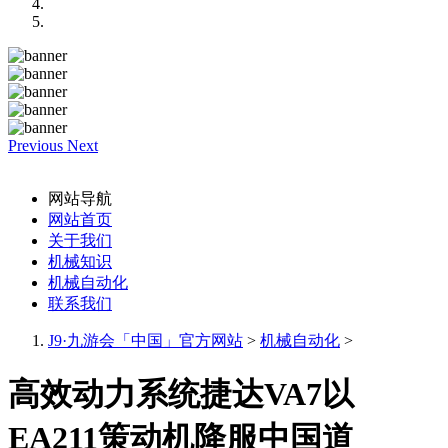
Previous
Next
网站导航
网站首页
关于我们
机械知识
机械自动化
联系我们
J9·九游会「中国」官方网站
>
机械自动化
>
高效动力系统捷达VA7以
EA211策动机降服中国道