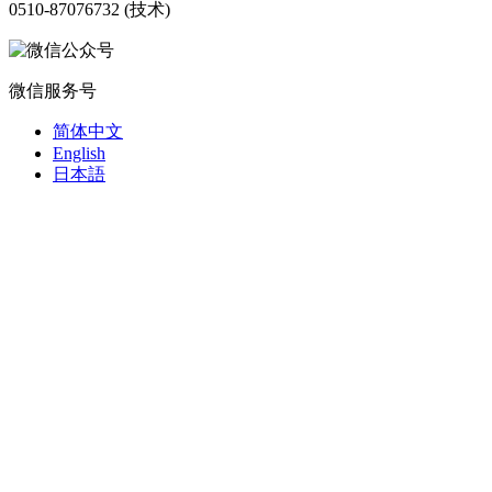
0510-87076732 (技术)
微信服务号
简体中文
English
日本語