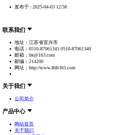
发布于 : 2025-04-03 12:58
联系我们
地址：江苏省宜兴市
电话：0510-87061341 0510-87061340
邮箱：bk@163.com
邮编：214200
网址：http://www.lblb365.com
关于我们
公司简介
产品中心
网站首页
关于我们