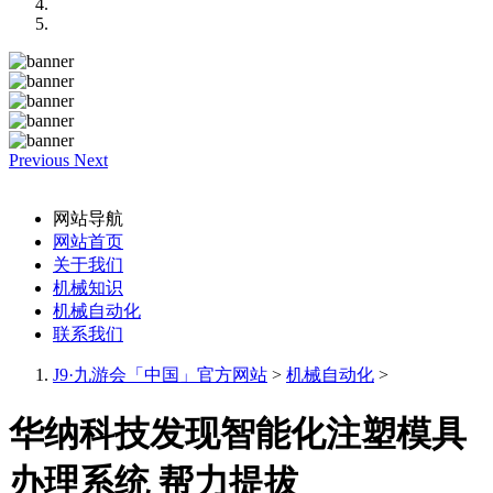
Previous
Next
网站导航
网站首页
关于我们
机械知识
机械自动化
联系我们
J9·九游会「中国」官方网站
>
机械自动化
>
华纳科技发现智能化注塑模具
办理系统 帮力提拔