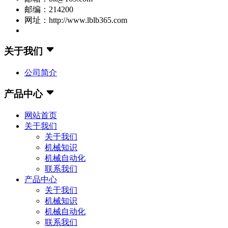
邮编：214200
网址：http://www.lblb365.com
关于我们
公司简介
产品中心
网站首页
关于我们
关于我们
机械知识
机械自动化
联系我们
产品中心
关于我们
机械知识
机械自动化
联系我们