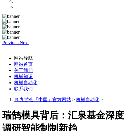
Previous
Next
网站导航
网站首页
关于我们
机械知识
机械自动化
联系我们
J9·九游会「中国」官方网站
>
机械自动化
>
瑞鹄模具背后：汇泉基金深度
调研智能制制新趋